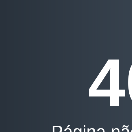
4
Página nã