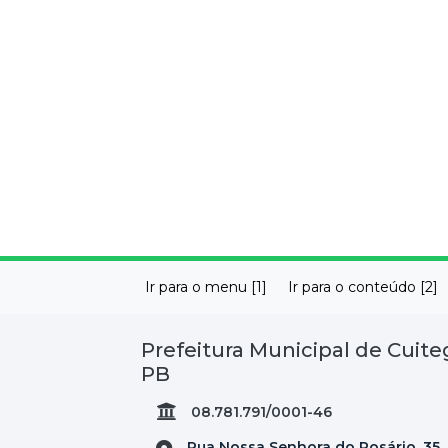
Ir para o menu [1]
Ir para o conteúdo [2]
Prefeitura Municipal de Cuiteg
PB
08.781.791/0001-46
Rua Nossa Senhora do Rosário, 35,