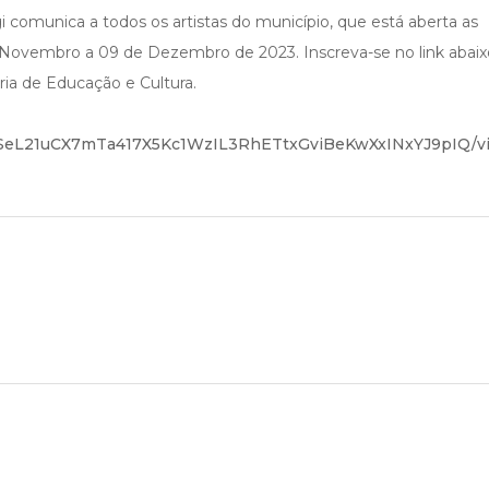
i comunica a todos os artistas do município, que está aberta as
e Novembro a 09 de Dezembro de 2023. Inscreva-se no link abaix
ria de Educação e Cultura.
pQLSeL21uCX7mTa417X5Kc1WzIL3RhETtxGviBeKwXxINxYJ9pIQ/v