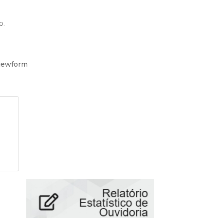
o.
iewform